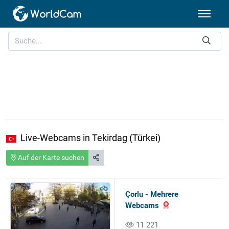
Live-Webcams in Tekirdag (Türkei)
Auf der Karte suchen
Çorlu - Mehrere
Webcams
11 221