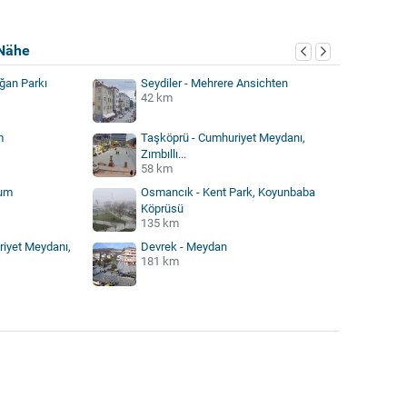
Nähe
ğan Parkı
Seydiler - Mehrere Ansichten
42 km
m
Taşköprü - Cumhuriyet Meydanı,
Zımbıllı...
58 km
rum
Osmancık - Kent Park, Koyunbaba
Köprüsü
135 km
iyet Meydanı,
Devrek - Meydan
181 km