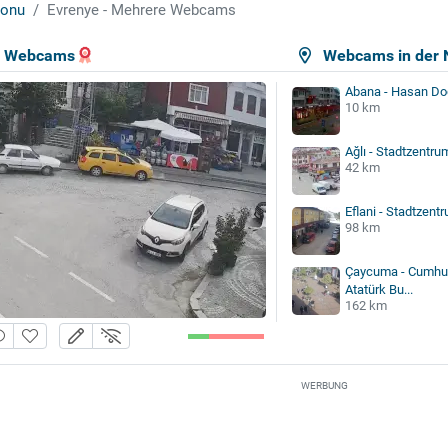
onu
Evrenye - Mehrere Webcams
e Webcams
Webcams in der 
Abana - Hasan Do
10 km
Ağlı - Stadtzentru
42 km
Eflani - Stadtzent
98 km
Çaycuma - Cumhur
Atatürk Bu...
162 km
WERBUNG