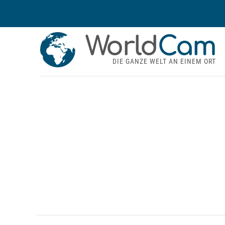
World
Cam
DIE GANZE WELT AN EINEM ORT