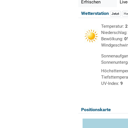
Erfrischen
Live
Wetterstation
Jetzt
He
Temperatur:
2
Niederschlag
Bewölkung:
0
Windgeschwin
Sonnenaufga
Sonnenunterg
Höchsttemper
Tiefsttempera
UV-Index:
9
Positionskarte