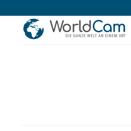
World
Cam
DIE GANZE WELT AN EINEM ORT