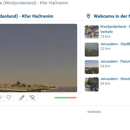
a (Westjordanland) - Kfar HaOranim
rdanland) - Kfar HaOranim
Webcams in der 
Westjordanland - 
Verkehr
15 km
Jerusalem - Stadt
22 km
Jerusalem - Pano
24 km
Jerusalem - Wes
24 km
WERBUNG