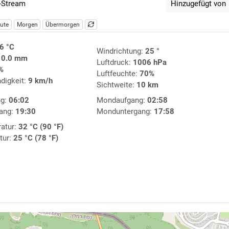
-Stream
Hinzugefügt von
ute
Morgen
Übermorgen
6 °C
Windrichtung:
25 °
:
0.0 mm
Luftdruck:
1006 hPa
%
Luftfeuchte:
70%
digkeit:
9 km/h
Sichtweite:
10 km
ng:
06:02
Mondaufgang:
02:58
ang:
19:30
Monduntergang:
17:58
atur:
32 °C (90 °F)
tur:
25 °C (78 °F)