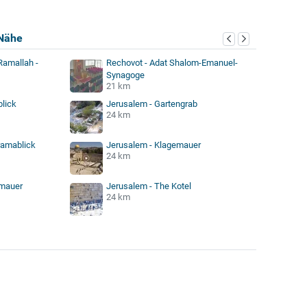
Nähe
Ramallah -
Rechovot - Adat Shalom-Emanuel-
Synagoge
21 km
blick
Jerusalem - Gartengrab
24 km
ramablick
Jerusalem - Klagemauer
24 km
tmauer
Jerusalem - The Kotel
24 km