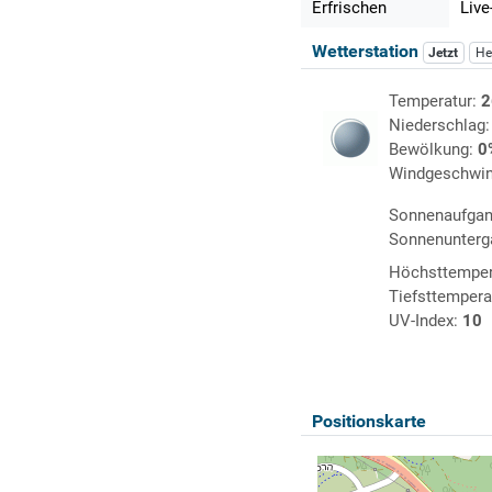
Erfrischen
Live
Wetterstation
Jetzt
He
Temperatur:
2
Niederschlag
Bewölkung:
0
Windgeschwin
Sonnenaufga
Sonnenunterg
Höchsttemper
Tiefsttempera
UV-Index:
10
Positionskarte