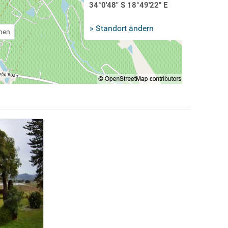
34°0'48" S 18°49'22" E
» Standort ändern
chen