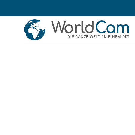
World
Cam
DIE GANZE WELT AN EINEM ORT