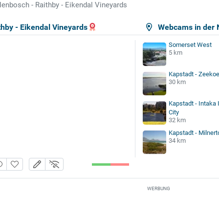
lenbosch - Raithby - Eikendal Vineyards
thby - Eikendal Vineyards
Webcams in der 
Somerset West
5 km
Kapstadt - Zeekoe
30 km
Kapstadt - Intaka 
City
32 km
Kapstadt - Milnert
34 km
WERBUNG