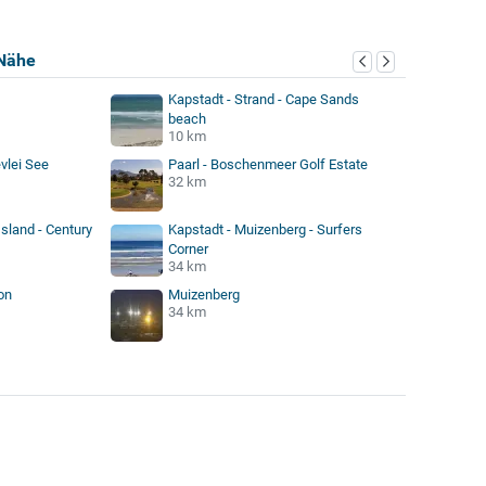
Nähe
Kapstadt - Strand - Cape Sands
beach
10 km
vlei See
Paarl - Boschenmeer Golf Estate
32 km
Island - Century
Kapstadt - Muizenberg - Surfers
Corner
34 km
on
Muizenberg
34 km