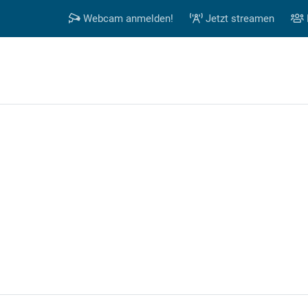
Webcam anmelden!
Jetzt streamen