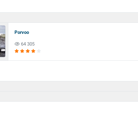
Porvoo
64 305