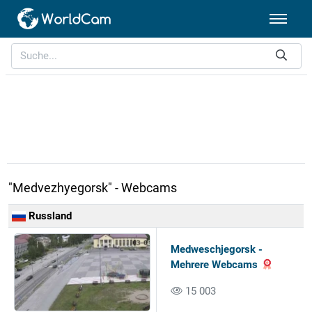
"Medvezhyegorsk" - Webcams
Russland
Medweschjegorsk -
Mehrere Webcams
15 003