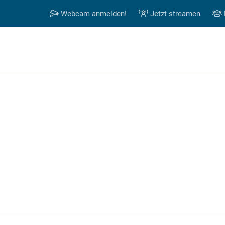
Webcam anmelden!
Jetzt streamen