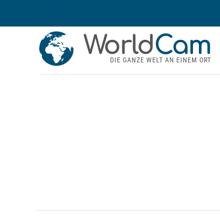
World
Cam
DIE GANZE WELT AN EINEM ORT