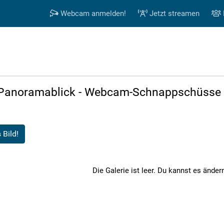
Webcam anmelden!
Jetzt streamen
- Panoramablick - Webcam-Schnappschüsse 
 Bild!
Die Galerie ist leer. Du kannst es ändern