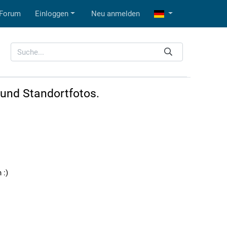
Forum
Einloggen
Neu anmelden
und Standortfotos.
 :)